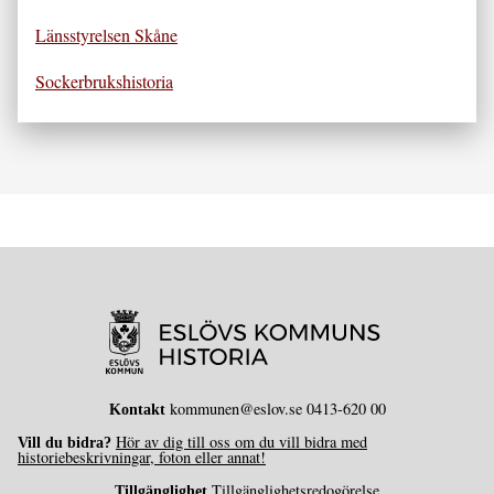
Länsstyrelsen Skåne
Sockerbrukshistoria
kommunen@eslov.se 0413-620 00
Kontakt
Hör av dig till oss om du vill bidra med
Vill du bidra?
historiebeskrivningar, foton eller annat!
Tillgänglighetsredogörelse
Tillgänglighet