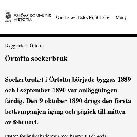
 till huvudmeny
Gå till innehåll
Om Eslöv
I Eslöv
Runt Eslöv
Meny
Du är här:
Byggnader i Örtofta
Örtofta sockerbruk
Sockerbruket i Örtofta började byggas 1889
och i september 1890 var anläggningen
färdig. Den 9 oktober 1890 drogs den första
betkampanjen igång och pågick till mitten
av februari.
Platsen för bruket hade valts med hänsyn till de goda