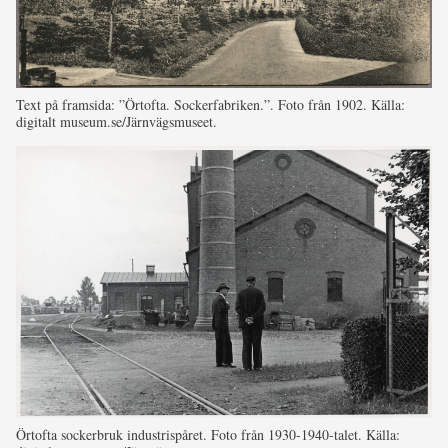
Text på framsida: ”Örtofta. Sockerfabriken.”. Foto från 1902. Källa:
digitalt museum.se/Järnvägsmuseet.
Örtofta sockerbruk industrispåret. Foto från 1930-1940-talet. Källa: