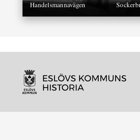
Handelsmannavägen
Sockerb