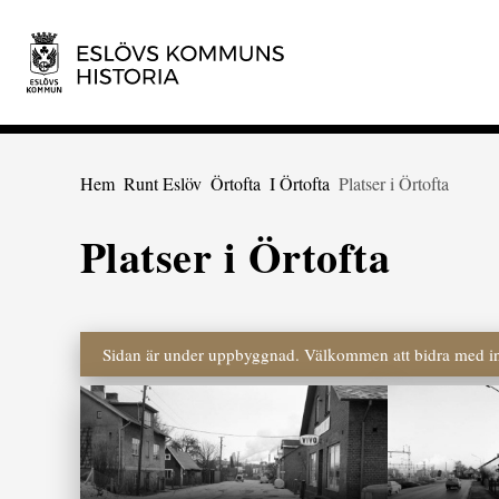
 till huvudmeny
Gå till innehåll
Du är här:
Hem
Runt Eslöv
Örtofta
I Örtofta
Platser i Örtofta
Platser i Örtofta
Sidan är under uppbyggnad. Välkommen att bidra med inf