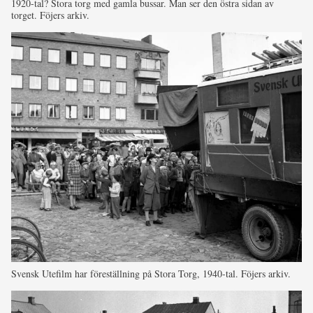
1920-tal? Stora torg med gamla bussar. Man ser den östra sidan av
torget. Föjers arkiv.
Svensk Utefilm har föreställning på Stora Torg, 1940-tal. Föjers arkiv.