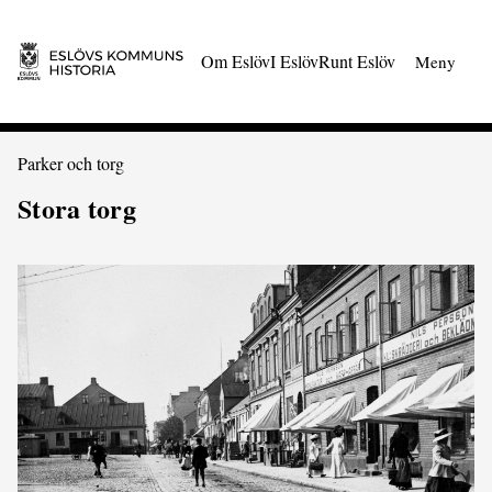
 till huvudmeny
Gå till innehåll
Om Eslöv
I Eslöv
Runt Eslöv
Meny
Du är här:
Parker och torg
Stora torg