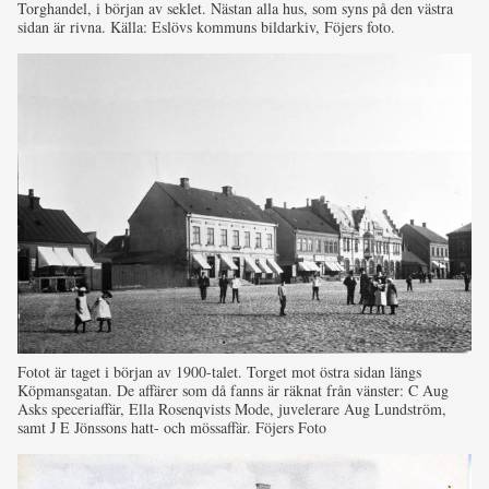
Torghandel, i början av seklet. Nästan alla hus, som syns på den västra
sidan är rivna. Källa: Eslövs kommuns bildarkiv, Föjers foto.
Fotot är taget i början av 1900-talet. Torget mot östra sidan längs
Köpmansgatan. De affärer som då fanns är räknat från vänster: C Aug
Asks speceriaffär, Ella Rosenqvists Mode, juvelerare Aug Lundström,
samt J E Jönssons hatt- och mössaffär. Föjers Foto