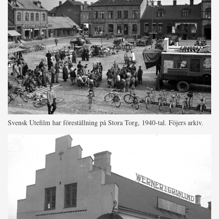
Svensk Utefilm har föreställning på Stora Torg, 1940-tal. Föjers arkiv.