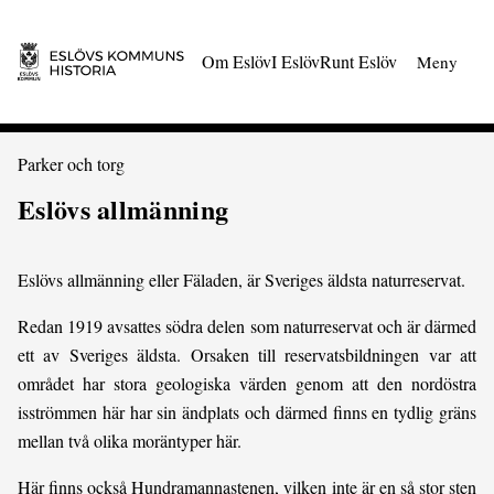
 till huvudmeny
Gå till innehåll
Om Eslöv
I Eslöv
Runt Eslöv
Meny
Du är här:
Parker och torg
Eslövs allmänning
Eslövs allmänning eller Fäladen, är Sveriges äldsta naturreservat.
Redan 1919 avsattes södra delen som naturreservat och är därmed
ett av Sveriges äldsta. Orsaken till reservatsbildningen var att
området har stora geologiska värden genom att den nordöstra
isströmmen här har sin ändplats och därmed finns en tydlig gräns
mellan två olika moräntyper här.
Här finns också Hundramannastenen, vilken inte är en så stor sten