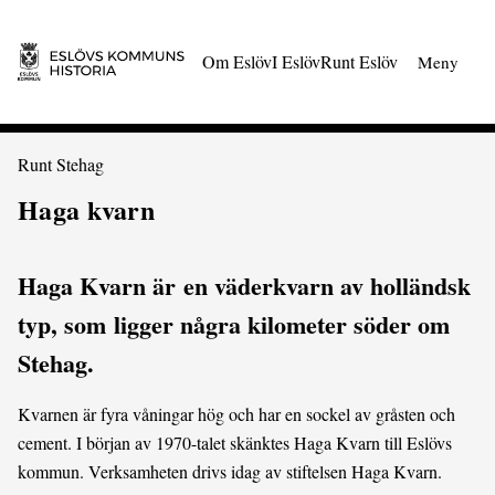
 till huvudmeny
Gå till innehåll
Om Eslöv
I Eslöv
Runt Eslöv
Meny
Du är här:
Runt Stehag
Haga kvarn
Haga Kvarn är en väderkvarn av holländsk
typ, som ligger några kilometer söder om
Stehag.
Kvarnen är fyra våningar hög och har en sockel av gråsten och
cement. I början av 1970-talet skänktes Haga Kvarn till Eslövs
kommun. Verksamheten drivs idag av stiftelsen Haga Kvarn.