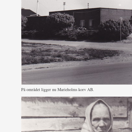
På området ligger nu Marieholms korv AB.