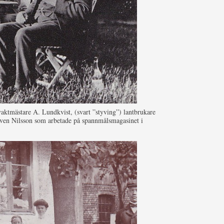
svaktmästare A. Lundkvist, (svart ”styving”) lantbrukare
r Sven Nilsson som arbetade på spannmålsmagasinet i