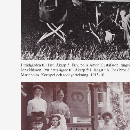
I trädgården till fast. Åkarp 5. Fr.v. polis Anton Gustafsson, ting
Jöns Nilsson, (vit hatt) ägare till Åkarp 5:1, längst t.h. Jöns bro
Marieholm. Kortspel och toddydrickning. 1915-16.