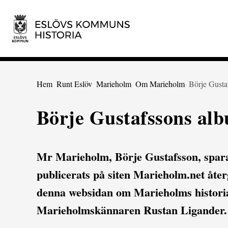
 till huvudmeny
Gå till innehåll
Du är här:
Hem
Runt Eslöv
Marieholm
Om Marieholm
Börje Gusta
Börje Gustafssons al
Mr Marieholm, Börje Gustafsson, spar
publicerats på siten Marieholm.net återg
denna websidan om Marieholms histori
Marieholmskännaren Rustan Ligander.