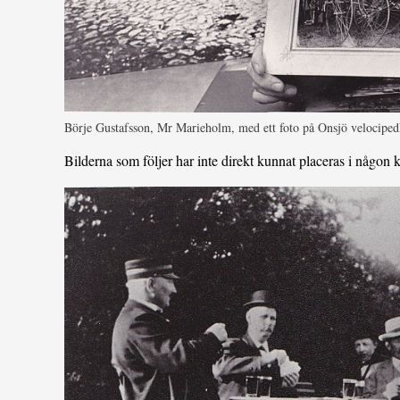
Börje Gustafsson, Mr Marieholm, med ett foto på Onsjö velociped
Bilderna som följer har inte direkt kunnat placeras i någon k