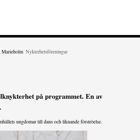
 i Marieholm
Nykterhetsföreningar
folknykterhet på programmet. En av
.
llets ungdomar till dans och liknande förströelse.