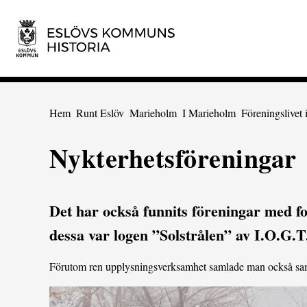
 till huvudmeny
Gå till innehåll
Du är här:
Hem
Runt Eslöv
Marieholm
I Marieholm
Föreningslivet
Nykterhetsföreningar
Det har också funnits föreningar med 
dessa var logen ”Solstrålen” av I.O.G.T
Förutom ren upplysningsverksamhet samlade man också samhä