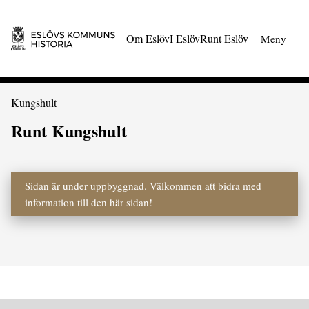
 till huvudmeny
Gå till innehåll
Om Eslöv
I Eslöv
Runt Eslöv
Meny
Du är här:
Kungshult
Runt Kungshult
Sidan är under uppbyggnad. Välkommen att bidra med
information till den här sidan!