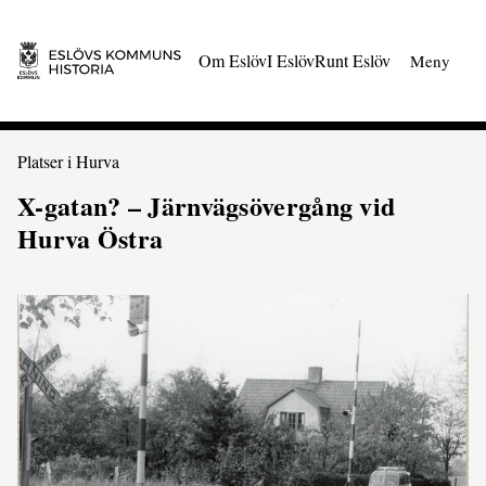
 till huvudmeny
Gå till innehåll
Om Eslöv
I Eslöv
Runt Eslöv
Meny
Du är här:
Platser i Hurva
X-gatan? – Järnvägsövergång vid
Hurva Östra