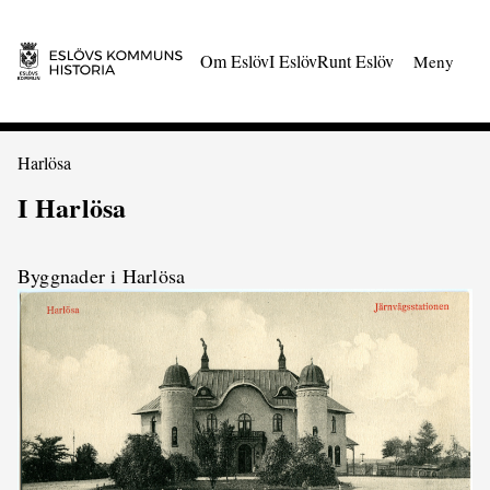
 till huvudmeny
Gå till innehåll
Om Eslöv
I Eslöv
Runt Eslöv
Meny
Du är här:
Harlösa
I Harlösa
Byggnader i Harlösa