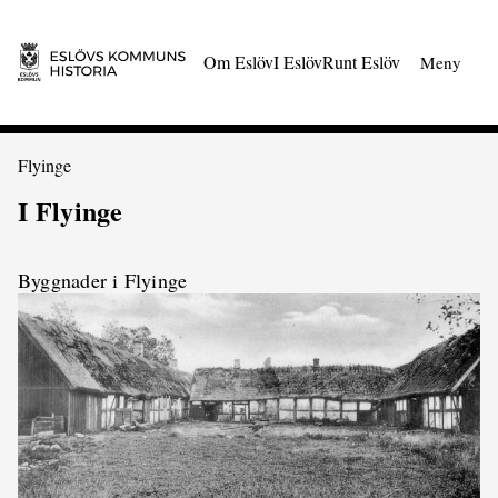
 till huvudmeny
Gå till innehåll
Om Eslöv
I Eslöv
Runt Eslöv
Meny
Du är här:
Flyinge
I Flyinge
Byggnader i Flyinge