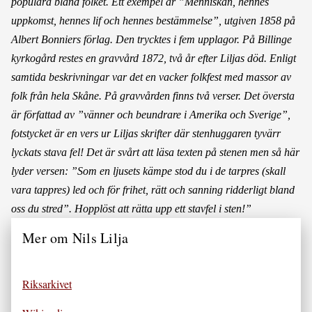
populära bland folket. Ett exempel är ”Menniskan, hennes
uppkomst, hennes lif och hennes bestämmelse”, utgiven 1858 på
Albert Bonniers förlag. Den trycktes i fem upplagor. På Billinge
kyrkogård restes en gravvård 1872, två år efter Liljas död. Enligt
samtida beskrivningar var det en vacker folkfest med massor av
folk från hela Skåne. På gravvården finns två verser. Det översta
är författad av ”vänner och beundrare i Amerika och Sverige”,
fotstycket är en vers ur Liljas skrifter där stenhuggaren tyvärr
lyckats stava fel! Det är svårt att läsa texten på stenen men så här
lyder versen: ”Som en ljusets kämpe stod du i de tarpres (skall
vara tappres) led och för frihet, rätt och sanning ridderligt bland
oss du stred”. Hopplöst att rätta upp ett stavfel i sten!”
Mer om Nils Lilja
Riksarkivet