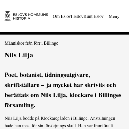
 till huvudmeny
Gå till innehåll
Om Eslöv
I Eslöv
Runt Eslöv
Meny
Du är här:
Människor från förr i Billinge
Nils Lilja
Poet, botanist, tidningsutgivare,
skriftställare – ja mycket har skrivits och
berättats om Nils Lilja, klockare i Billinges
församling.
Nils Lilja bodde på Klockaregården i Billinge. Anställningen
hade han mest för sin försörjnings skull. Han var framförallt