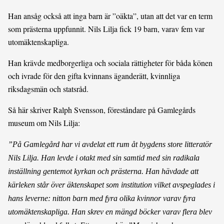
Han ansåg också att inga barn är ”oäkta”, utan att det var en term
som prästerna uppfunnit. Nils Lilja fick 19 barn, varav fem var
utomäktenskapliga.
Han krävde medborgerliga och sociala rättigheter för båda könen
och ivrade för den gifta kvinnans äganderätt, kvinnliga
riksdagsmän och statsråd.
Så här skriver Ralph Svensson, föreståndare på Gamlegårds
museum om Nils Lilja:
”På Gamlegård har vi avdelat ett rum åt bygdens store litteratör
Nils Lilja. Han levde i otakt med sin samtid med sin radikala
inställning gentemot kyrkan och prästerna. Han hävdade att
kärleken står över äktenskapet som institution vilket avspeglades i
hans leverne: nitton barn med fyra olika kvinnor varav fyra
utomäktenskapliga. Han skrev en mängd böcker varav flera blev