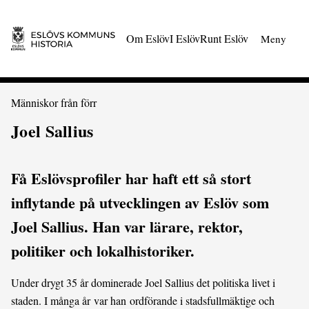
 till huvudmeny
Gå till innehåll
Om Eslöv
I Eslöv
Runt Eslöv
Meny
Du är här:
Människor från förr
Joel Sallius
Få Eslövsprofiler har haft ett så stort
inflytande på utvecklingen av Eslöv som
Joel Sallius. Han var lärare, rektor,
politiker och lokalhistoriker.
Under drygt 35 år dominerade Joel Sallius det politiska livet i
staden. I många år var han ordförande i stadsfullmäktige och