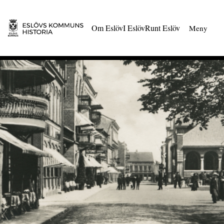
 till huvudmeny
Gå till innehåll
Om Eslöv
I Eslöv
Runt Eslöv
Meny